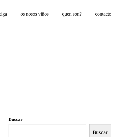
eiga
os nosos viños
quen son?
contacto
Buscar
Buscar